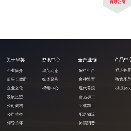
产品中
关于华英
资讯中心
全产业链
鲜冻鸭
企业简介
华英动态
饲料生产
熟食系
董事长致辞
媒体聚焦
良种繁育
羽绒及
企业文化
视频中心
现代养殖
发展足迹
食品加工
公司架构
羽绒加工
公司荣誉
配送物流
领导关怀
终端消费