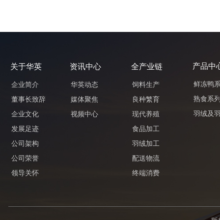
产品中
关于华英
资讯中心
全产业链
鲜冻鸭
企业简介
华英动态
饲料生产
熟食系
董事长致辞
媒体聚焦
良种繁育
羽绒及
企业文化
视频中心
现代养殖
发展足迹
食品加工
公司架构
羽绒加工
公司荣誉
配送物流
领导关怀
终端消费