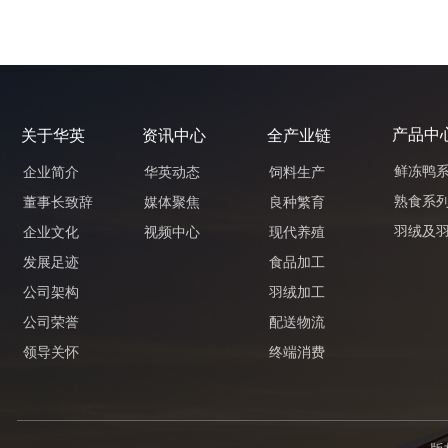
产品中
关于华英
资讯中心
全产业链
鲜冻鸭
企业简介
华英动态
饲料生产
熟食系
董事长致辞
媒体聚焦
良种繁育
羽绒及
企业文化
视频中心
现代养殖
发展足迹
食品加工
公司架构
羽绒加工
公司荣誉
配送物流
领导关怀
终端消费